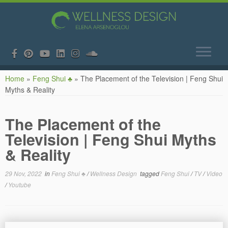
Skip
Home
»
Feng Shui ♣
»
The Placement of the Television | Feng Shui
to
Myths & Reality
content
The Placement of the
Television | Feng Shui Myths
& Reality
29 Nov, 2022
in
Feng Shui ♣
/
Wellness Design
tagged
Feng Shui
/
TV
/
Video
/
Youtube