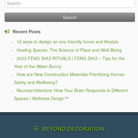
Search
for:
Recent Posts
16 ways to design an eco-friendly home and lifestyle
Healing Spaces: The Science of Place and Well-Being
2023 FENG SHUI RITUALS | FENG SHUI – Tips for the
Year of the Water Bunny
How are New Construction Materials Prioritizing Human
Safety and Wellbeing?
Neuroarchitecture: How Your Brain Responds to Different
Spaces | Wellness Design™
BEYOND DECORATION