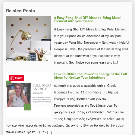
Related Posts
8 Easy Feng Shui DIY Ideas to Bring Metal
Element into your Space
8 Easy Feng Shui DIY Ideas to Bring Metal Element
into your Space As we discussed at my last post
yesterday Feng Shui November ~ Northwest ~ Helpful
People & Travel, the presence of the metal feng shui
element at the northwest of your spaces is very
important. So, I’ll give you some easy and […]
How to Utilize the Powerful Energy of the Full
Moon to Realize Your Intentions
Save
currently this video is available only in Greek
language Πως να Αξιοποιήσετε την Ισχυρή
Ενέργεια της Πανσελήνου για να
Πραγματοποιήσετε τις Προθέσεις σας Το
φεγγάρι έχει τόσες εκπληκτικές ιδιότητες και
τόσες διαφορετικές ενέργειες σε κάθε φάση
του και ιδιαίτερα σε κάθε πανσέληνο. Σε αυτό το βίντεο θα σας δείξω έναν
πολύ εύκολο τρόπο με τον […]