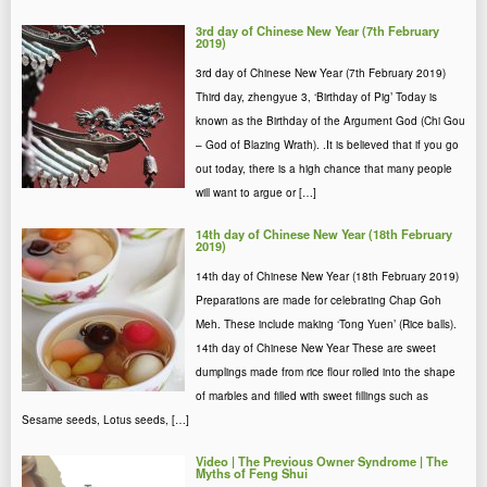
3rd day of Chinese New Year (7th February
2019)
3rd day of Chinese New Year (7th February 2019)
Third day, zhengyue 3, ‘Birthday of Pig’ Today is
known as the Birthday of the Argument God (Chi Gou
– God of Blazing Wrath). .It is believed that if you go
out today, there is a high chance that many people
will want to argue or […]
14th day of Chinese New Year (18th February
2019)
14th day of Chinese New Year (18th February 2019)
Preparations are made for celebrating Chap Goh
Meh. These include making ‘Tong Yuen’ (Rice balls).
14th day of Chinese New Year These are sweet
dumplings made from rice flour rolled into the shape
of marbles and filled with sweet fillings such as
Sesame seeds, Lotus seeds, […]
Video | The Previous Owner Syndrome | The
Myths of Feng Shui