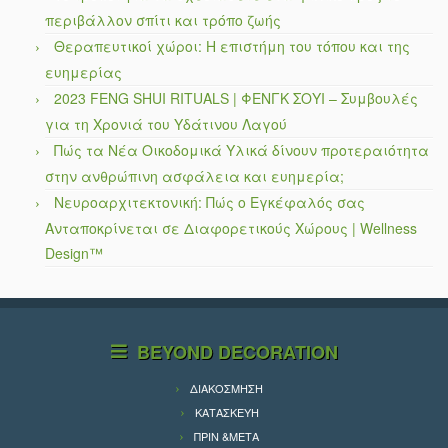
περιβάλλον σπίτι και τρόπο ζωής
Θεραπευτικοί χώροι: Η επιστήμη του τόπου και της
ευημερίας
2023 FENG SHUI RITUALS | ΦΕΝΓΚ ΣΟΥΙ – Συμβουλές
για τη Χρονιά του Υδάτινου Λαγού
Πώς τα Νέα Οικοδομικά Υλικά δίνουν προτεραιότητα
στην ανθρώπινη ασφάλεια και ευημερία;
Νευροαρχιτεκτονική: Πώς ο Εγκέφαλός σας
Ανταποκρίνεται σε Διαφορετικούς Χώρους | Wellness
Design™
BEYOND DECORATION
ΔΙΑΚΟΣΜΗΣΗ
ΚΑΤΑΣΚΕΥΗ
ΠΡΙΝ &ΜΕΤΑ