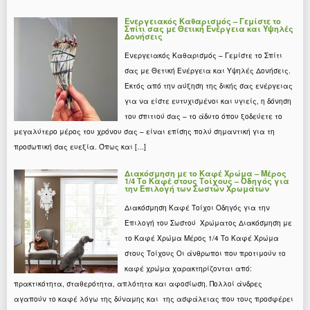
Ενεργειακός Καθαρισμός – Γεμίστε το
Σπίτι σας με Θετική Ενέργεια και Υψηλές
Δονήσεις
Ενεργειακός Καθαρισμός – Γεμίστε το Σπίτι
σας με Θετική Ενέργεια και Υψηλές Δονήσεις.
Εκτός από την αύξηση της δικής σας ενέργειας
για να είστε ευτυχισμένοι και υγιείς, η δόνηση
του σπιτιού σας – το άδυτο όπου ξοδεύετε το
μεγαλύτερο μέρος του χρόνου σας – είναι επίσης πολύ σημαντική για τη
προσωπική σας ευεξία. Όπως και […]
Διακόσμηση με το Καφέ Χρώμα – Μέρος
1/4 Το Καφέ στους Τοίχους – Οδηγός για
την Επιλογή των Σωστών Χρωμάτων
Διακόσμηση Καφέ Τοίχοι Οδηγός για την
Επιλογή του Σωστού Χρώματος Διακόσμηση με
το Καφέ Χρώμα Μέρος 1/4 Το Καφέ Χρώμα
στους Τοίχους Οι άνθρωποι που προτιμούν το
καφέ χρώμα χαρακτηρίζονται από:
πρακτικότητα, σταθερότητα, απλότητα και αφοσίωση. Πολλοί άνδρες
αγαπούν το καφέ λόγω της δύναμης και της ασφάλειας που τους προσφέρει