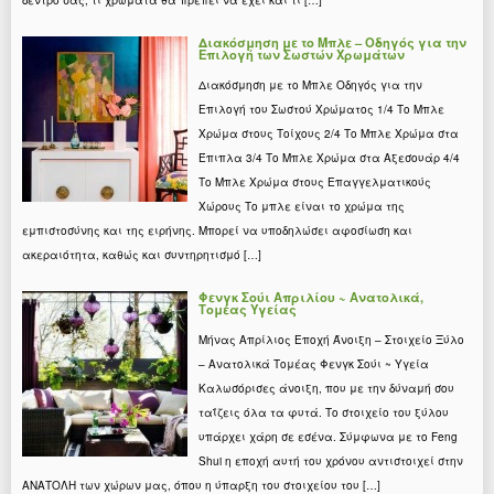
δέντρο σας, τι χρώματα θα πρέπει να έχει και τι […]
Διακόσμηση με το Μπλε – Οδηγός για την
Επιλογή των Σωστών Χρωμάτων
Διακόσμηση με το Μπλε Οδηγός για την
Επιλογή του Σωστού Χρώματος 1/4 Το Μπλε
Χρώμα στους Τοίχους 2/4 Το Μπλε Χρώμα στα
Έπιπλα 3/4 Το Μπλε Χρώμα στα Αξεσουάρ 4/4
Το Μπλε Χρώμα στους Επαγγελματικούς
Χώρους Το μπλε είναι το χρώμα της
εμπιστοσύνης και της ειρήνης. Μπορεί να υποδηλώσει αφοσίωση και
ακεραιότητα, καθώς και συντηρητισμό […]
Φενγκ Σούι Απριλίου ~ Ανατολικά,
Τομέας Υγείας
Μήνας Απρίλιος Εποχή Άνοιξη – Στοιχείο Ξύλο
– Ανατολικά Τομέας Φενγκ Σούι ~ Υγεία
Καλωσόρισες άνοιξη, που με την δύναμή σου
ταΐζεις όλα τα φυτά. Το στοιχείο του ξύλου
υπάρχει χάρη σε εσένα. Σύμφωνα με το Feng
Shui η εποχή αυτή του χρόνου αντιστοιχεί στην
ΑΝΑΤΟΛΗ των χώρων μας, όπου η ύπαρξη του στοιχείου του […]