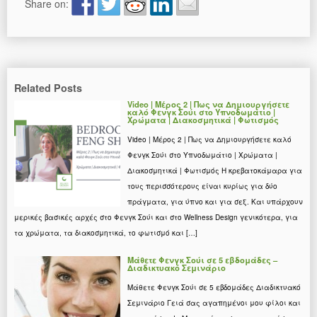
Share on:
Related Posts
Video | Μέρος 2 | Πως να Δημιουργήσετε
καλό Φενγκ Σούι στο Υπνοδωμάτιο |
Χρώματα | Διακοσμητικά | Φωτισμός
Video | Μέρος 2 | Πως να Δημιουργήσετε καλό
Φενγκ Σούι στο Υπνοδωμάτιο | Χρώματα |
Διακοσμητικά | Φωτισμός Η κρεβατοκάμαρα για
τους περισσότερους είναι κυρίως για δύο
πράγματα, για ύπνο και για σεξ. Και υπάρχουν
μερικές βασικές αρχές στο Φενγκ Σούι και στο Wellness Design γενικότερα, για
τα χρώματα, τα διακοσμητικά, το φωτισμό και […]
Μάθετε Φενγκ Σούι σε 5 εβδομάδες –
Διαδικτυακό Σεμινάριο
Μάθετε Φενγκ Σούι σε 5 εβδομάδες Διαδικτυακό
Σεμινάριο Γειά σας αγαπημένοι μου φίλοι και