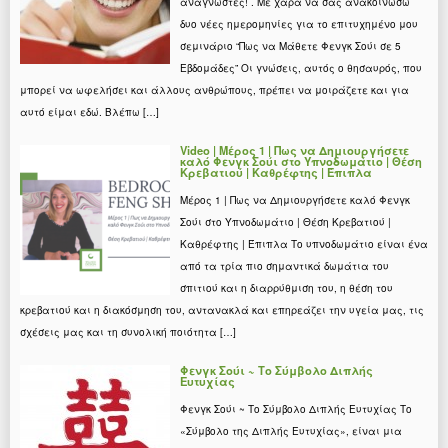
αναγνώστες! . Με χαρά να σας ανακοινώσω
δυο νέες ημερομηνίες για το επιτυχημένο μου
σεμινάριο “Πως να Μάθετε Φενγκ Σούι σε 5
Εβδομάδες” Οι γνώσεις, αυτός ο θησαυρός, που
μπορεί να ωφελήσει και άλλους ανθρώπους, πρέπει να μοιράζετε και για
αυτό είμαι εδώ. Βλέπω […]
Video | Μέρος 1 | Πως να Δημιουργήσετε
καλό Φενγκ Σούι στο Υπνοδωμάτιο | Θέση
Κρεβατιού | Καθρέφτης | Έπιπλα
Μέρος 1 | Πως να Δημιουργήσετε καλό Φενγκ
Σούι στο Υπνοδωμάτιο | Θέση Κρεβατιού |
Καθρέφτης | Έπιπλα Το υπνοδωμάτιο είναι ένα
από τα τρία πιο σημαντικά δωμάτια του
σπιτιού και η διαρρύθμιση του, η θέση του
κρεβατιού και η διακόσμηση του, αντανακλά και επηρεάζει την υγεία μας, τις
σχέσεις μας και τη συνολική ποιότητα […]
Φενγκ Σούι ~ Το Σύμβολο Διπλής
Ευτυχίας
Φενγκ Σούι ~ Το Σύμβολο Διπλής Ευτυχίας Το
«Σύμβολο της Διπλής Ευτυχίας», είναι μια