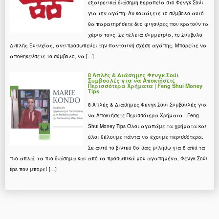
εξαιρετικά διάσημη θεραπεία στο Φενγκ Σούι
για την αγάπη. Αν κοιτάξετε το σύμβολο αυτό
θα παρατηρήσετε δυο φιγούρες που κρατούν τα
χέρια τους. Σε τέλεια συμμετρία, το Σύμβολο
Διπλής Ευτυχίας, αντιπροσωπεύει την παντοτινή σχέση αγάπης. Μπορείτε να
αποθηκεύσετε το σύμβολο, να […]
8 Απλές & Διάσημες Φενγκ Σούι
Συμβουλές για να Αποκτήσετε
Περισσότερα Χρήματα | Feng Shui Money
Tips
8 Απλές & Διάσημες Φενγκ Σούι Συμβουλές για
να Αποκτήσετε Περισσότερα Χρήματα | Feng
Shui Money Tips Όλοι αγαπάμε τα χρήματα και
όλοι θέλουμε πάντα να έχουμε περισσότερα.
Σε αυτό το βίντεο θα σας μιλήσω για 8 από τα
πιο απλά, τα πιο διάσημα και από τα προσωπικά μου αγαπημένα, Φενγκ Σούι
tips που μπορεί […]