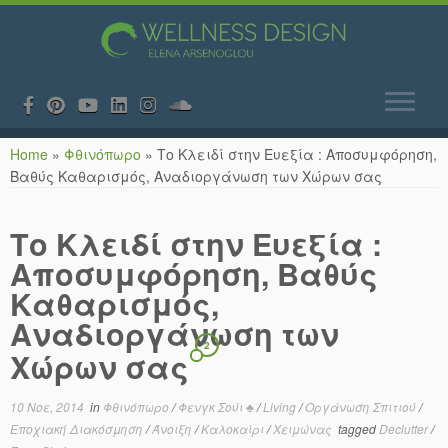
Skip
Home
»
Φθινόπωρο
»
Το Κλειδί στην Ευεξία : Αποσυμφόρηση,
to
Βαθύς Καθαρισμός, Αναδιοργάνωση των Χώρων σας
content
Το Κλειδί στην Ευεξία :
Αποσυμφόρηση, Βαθύς
Καθαρισμός,
Αναδιοργάνωση των
2
Χώρων σας
10 Νοε, 2014
in
Φθινόπωρο
/
Φενγκ Σούι ♣
/
Living
/
Οργάνωση Σπιτιού
/
Εποχιακή Διακόσμηση
/
Άνοιξη
/
Καλοκαίρι
/
Χειμώνας
tagged
Declutter
/