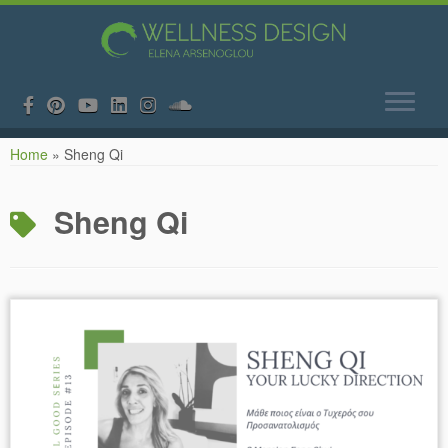
Skip
Home
»
Sheng Qi
to
content
Sheng Qi