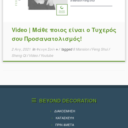
Video | Μάθε ποιος είναι ο Τυχερός
σου Προσανατολισμός!
2 Αυγ, 2021
in
Φενγκ Σούι ♣
/
tagged
8 Mansion
/
Feng Shui
/
Sheng Qi
/
Video
/
Youtube
BEYOND DECORATION
ΔΙΑΚΟΣΜΗΣΗ
ΚΑΤΑΣΚΕΥΗ
ΠΡΙΝ &ΜΕΤΑ