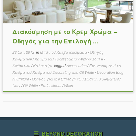
Διακόσμηση με το Κρεμ Χρώμα –
Οδηγός για την Επιλογή ...
23 Οκτ, 2012
in
Μπάνιο
/
Κρεβατοκάμαρα
/
Οδηγός
Χρωμάτων
/
Χρώματα
/
Τραπεζαρία
/
Φενγκ Σούι ♣
/
Καθιστικό
/
Καλοκαίρι
tagged
Accessories
/
Έμπνευση από τα
Χρώματα
/
Χρώματα
/
Decorating with Off White
/
Decoration Blog
/
Furniture
/
Οδηγός για την Επιλογή των Σωστών Χρωμάτων
/
Ivory
/
Off White
/
Professional
/
Walls
BEYOND DECORATION