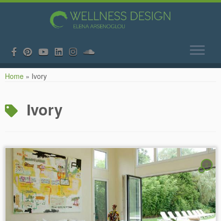
Skip
Home
»
Ivory
to
content
Ivory
2