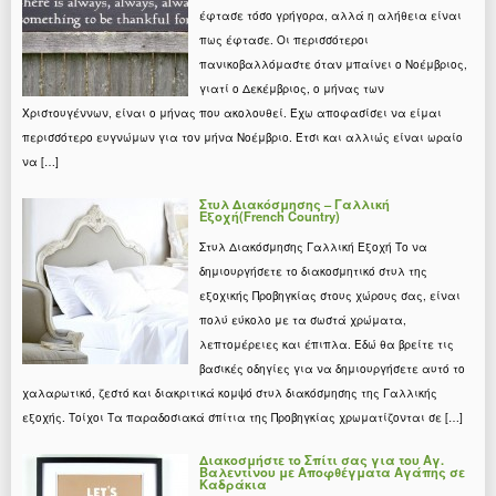
έφτασε τόσο γρήγορα, αλλά η αλήθεια είναι
πως έφτασε. Οι περισσότεροι
πανικοβαλλόμαστε όταν μπαίνει ο Νοέμβριος,
γιατί ο Δεκέμβριος, ο μήνας των
Χριστουγέννων, είναι ο μήνας που ακολουθεί. Έχω αποφασίσει να είμαι
περισσότερο ευγνώμων για τον μήνα Νοέμβριο. Έτσι και αλλιώς είναι ωραίο
να […]
Στυλ Διακόσμησης – Γαλλική
Εξοχή(French Country)
Στυλ Διακόσμησης Γαλλική Εξοχή Το να
δημιουργήσετε το διακοσμητικό στυλ της
εξοχικής Προβηγκίας στους χώρους σας, είναι
πολύ εύκολο με τα σωστά χρώματα,
λεπτομέρειες και έπιπλα. Εδώ θα βρείτε τις
βασικές οδηγίες για να δημιουργήσετε αυτό το
χαλαρωτικό, ζεστό και διακριτικά κομψό στυλ διακόσμησης της Γαλλικής
εξοχής. Τοίχοι Τα παραδοσιακά σπίτια της Προβηγκίας χρωματίζονται σε […]
Διακοσμήστε το Σπίτι σας για του Αγ.
Βαλεντίνου με Αποφθέγματα Αγάπης σε
Καδράκια