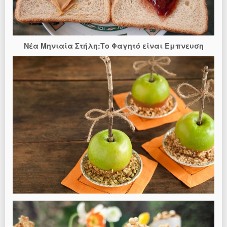
Νέα Μηνιαία Στήλη:Το Φαγητό είναι Έμπνευση