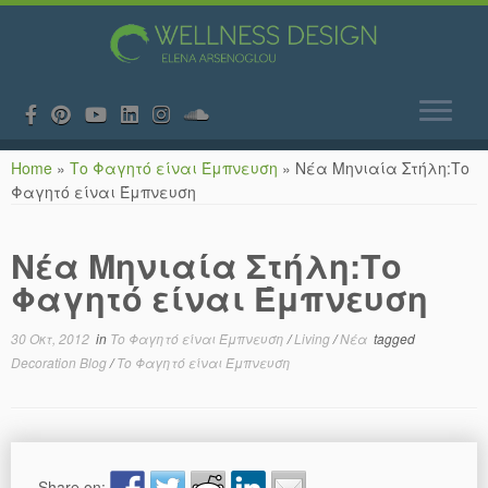
Skip
Home
»
Το Φαγητό είναι Έμπνευση
»
Νέα Μηνιαία Στήλη:Το
to
Φαγητό είναι Έμπνευση
content
Νέα Μηνιαία Στήλη:Το
Φαγητό είναι Έμπνευση
30 Οκτ, 2012
in
Το Φαγητό είναι Έμπνευση
/
Living
/
Νέα
tagged
Decoration Blog
/
Το Φαγητό είναι Έμπνευση
Share on: