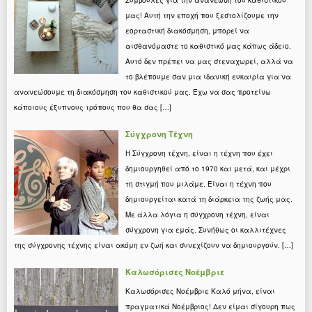
Συμβουλές για την ανανέωση του καθιστικού
μας! Αυτή την εποχή που ξεστολίζουμε την
εορταστική διακόσμηση, μπορεί να
αισθανόμαστε το καθιστικό μας κάπως άδειο.
Αυτό δεν πρέπει να μας στεναχωρεί, αλλά να
το βλέπουμε σαν μια ιδανική ευκαιρία για να
ανανεώσουμε τη διακόσμηση του καθιστικού μας. Έχω να σας προτείνω
κάποιους έξυπνους τρόπους που θα σας […]
Σύγχρονη Τέχνη
Η Σύγχρονη τέχνη, είναι η τέχνη που έχει
δημιουργηθεί από το 1970 και μετά, και μέχρι
τη στιγμή που μιλάμε. Είναι η τέχνη που
δημιουργείται κατά τη διάρκεια της ζωής μας.
Με άλλα λόγια η σύγχρονη τέχνη, είναι
σύγχρονη για εμάς. Συνήθως οι καλλιτέχνες
της σύγχρονης τέχνης είναι ακόμη εν ζωή και συνεχίζουν να δημιουργούν. […]
Καλωσόρισες Νοέμβριε
Καλωσόρισες Νοέμβριε Καλό μήνα, είναι
πραγματικά Νοέμβριος! Δεν είμαι σίγουρη πως