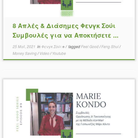
8 Απλές & Διάσημες Φενγκ Σούι
Συμβουλές για να Αποκτήσετε ...
25 Μαΐ, 2021
in
Φενγκ Σούι ♣
/
tagged
Feel Good
/
Feng Shui
/
Money Saving
/
Video
/
Youtube