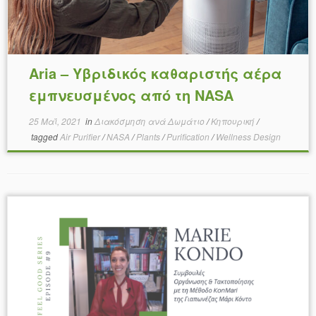
Aria – Υβριδικός καθαριστής αέρα
εμπνευσμένος από τη NASA
25 Μαΐ, 2021
in
Διακόσμηση ανά Δωμάτιο
/
Κηπουρική
/
tagged
Air Purifier
/
NASA
/
Plants
/
Purification
/
Wellness Design