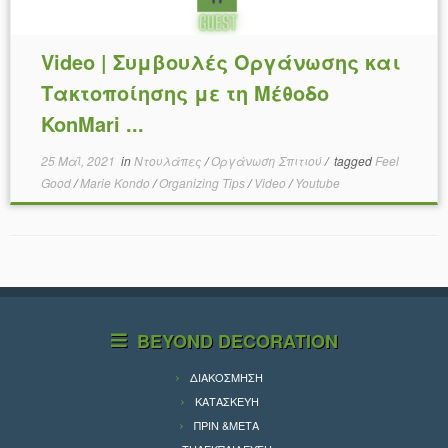
Video | Συμβουλές Οργάνωσης και
Τακτοποίησης με τη Μέθοδο
KonMari ...
25 Μαΐ, 2021
in
Ντουλάπες
/
Οργάνωση Σπιτιού
/
tagged
Feel
Good
/
Marie Kondo
/
Organizing Tips
/
Video
/
Youtube
BEYOND DECORATION
ΔΙΑΚΟΣΜΗΣΗ
ΚΑΤΑΣΚΕΥΗ
ΠΡΙΝ &ΜΕΤΑ