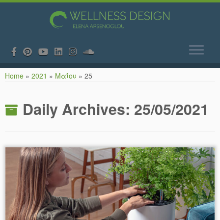
Skip
Home
»
2021
»
Μαΐου
»
25
to
content
Daily Archives:
25/05/2021