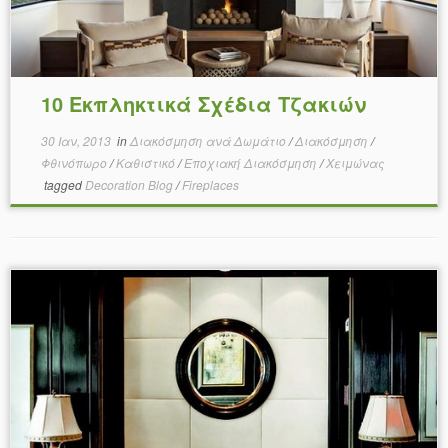
10 Εκπληκτικά Σχέδια Τζακιών
30 Ιαν, 2013
in
Διακόσμηση ανά Δωμάτιο
/
Διακόσμηση
/
Φθινόπωρο
/
Καθιστικό
/
Εποχιακή Διακόσμηση
/
Χειμώνας
tagged
Decoration Blog
/
Fireplaces