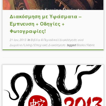
Διακόσμηση με Υφάσματα –
Έμπνευση + Οδηγίες +
Φωτογραφίες!
21 Ιαν, 2013
in
Βιβλία & Περιοδικά
/
Διακόσμηση ανά
Δωμάτιο
/
Living
/
Εποχιακή Διακόσμηση
tagged
Books
/
Fabric