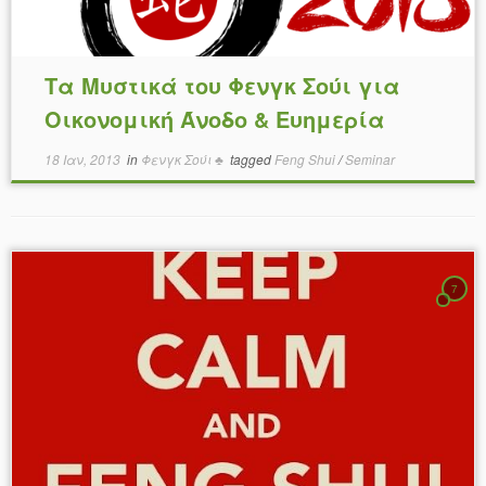
Τα Μυστικά του Φενγκ Σούι για
Οικονομική Άνοδο & Ευημερία
18 Ιαν, 2013
in
Φενγκ Σούι ♣
tagged
Feng Shui
/
Seminar
7