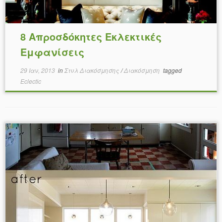
8 Απροσδόκητες Εκλεκτικές
Εμφανίσεις
29 Ιαν, 2013
in
Στυλ Διακόσμησης
/
Διακόσμηση
tagged
Eclectic