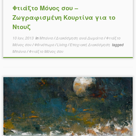
Φτιάξτο Μόνος σου –
Ζωγραφισμένη Κουρτίνα για το
Ντουζ
10 Ιαν, 2013
in
Μπάνιο
/
Διακόσμηση ανά Δωμάτιο
/
Φτιάξτο
Μόνος σου
/
Φθινόπωρο
/
Living
/
Εποχιακή Διακόσμηση
tagged
Μπάνιο
/
Φτιάξτο Μόνος σου