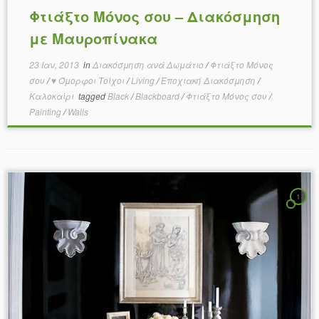
Φτιάξτο Μόνος σου – Διακόσμηση
με Μαυροπίνακα
23 Ιαν, 2013
in
Διακόσμηση ανά Δωμάτιο
/
Φτιάξτο Μόνος
σου
/
♥ Όμορφοι Τοίχοι
/
Living
/
Εποχιακή Διακόσμηση
/
Καλοκαίρι
tagged
Black
/
Blackboard
/
Φτιάξτο Μόνος σου
/
Painting
/
Walls
1