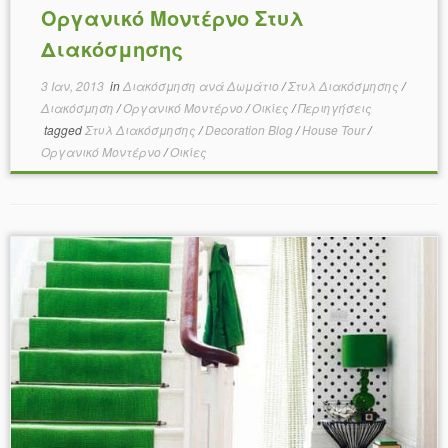
Οργανικό Μοντέρνο Στυλ
Διακόσμησης
3 Ιαν, 2013
in
Διακόσμηση ανά Δωμάτιο
/
Στυλ Διακόσμησης
/
Διακόσμηση
/
Οργανικό Μοντέρνο
/
Οικίες
/
Περιηγήσεις
tagged
Στυλ Διακόσμησης
/
Decoration Blog
/
House Tour
/
Οργανικό Μοντέρνο
/
Οικίες