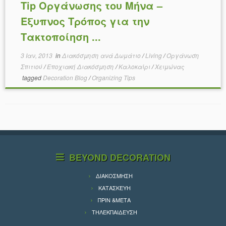
Tip Οργάνωσης του Μήνα –
Έξυπνος Τρόπος για την
Τακτοποίηση ...
3 Ιαν, 2013
in
Διακόσμηση ανά Δωμάτιο
/
Living
/
Οργάνωση
Σπιτιού
/
Εποχιακή Διακόσμηση
/
Καλοκαίρι
/
Χειμώνας
tagged
Decoration Blog
/
Organizing Tips
BEYOND DECORATION
ΔΙΑΚΟΣΜΗΣΗ
ΚΑΤΑΣΚΕΥΗ
ΠΡΙΝ &ΜΕΤΑ
ΤΗΛΕΚΠΑΙΔΕΥΣΗ