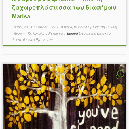
ζαχαροπλάστισσα των διασήμων
Marisa ...
15 Ιαν, 2013
in
Φθινόπωρο
/
Το Φαγητό είναι Έμπνευση
/
Living
/
Άνοιξη
/
Καλοκαίρι
/
Χειμώνας
tagged
Decoration Blog
/
Το
Φαγητό είναι Έμπνευση
1