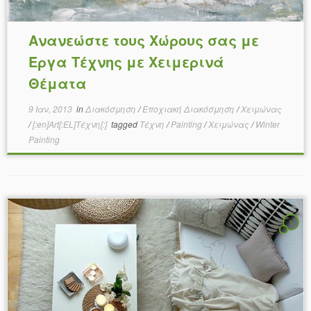
Ανανεώστε τους Χώρους σας με
Έργα Τέχνης με Χειμερινά
Θέματα
9 Ιαν, 2013
in
Διακόσμηση
/
Εποχιακή Διακόσμηση
/
Χειμώνας
/
[:en]Art[:EL]Τέχνη[:]
tagged
Τέχνη
/
Painting
/
Χειμώνας
/
Winter
Painting
1