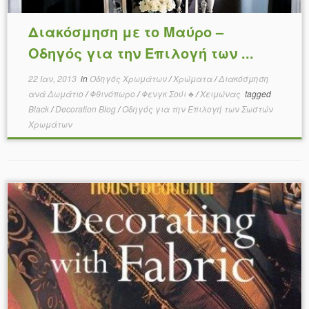
Διακόσμηση με το Μαύρο –
Οδηγός για την Επιλογή των ...
22 Ιαν, 2013
in
Οδηγός Χρωμάτων
/
Χρώματα
/
Διακόσμηση
ανά Δωμάτιο
/
Φθινόπωρο
/
Φενγκ Σούι ♣
/
Χειμώνας
tagged
Black
/
Decoration Blog
/
Οδηγός για την Επιλογή των Σωστών
Χρωμάτων