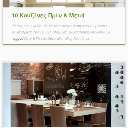
10 Κουζίνες Πριν & Μετά
25 Ιαν, 2013
in
Πριν & Μετά
/
Διακόσμηση ανά Δωμάτιο
/
Διακόσμηση
/
Κουζίνα
/
Εποχιακή Διακόσμηση
/
Καλοκαίρι
tagged
Πριν & Μετά
/
Decoration Blog
/
Κουζίνα