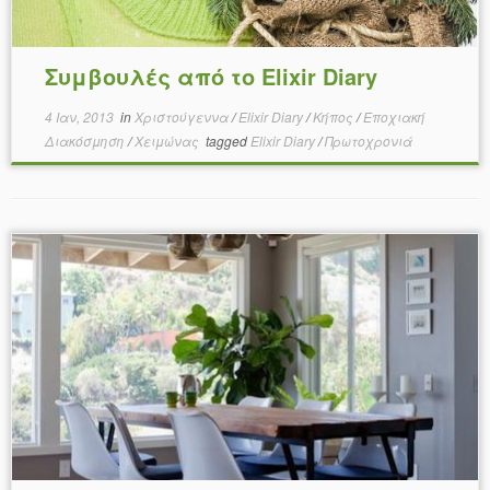
Συμβουλές από το Elixir Diary
4 Ιαν, 2013
in
Χριστούγεννα
/
Elixir Diary
/
Κήπος
/
Εποχιακή
Διακόσμηση
/
Χειμώνας
tagged
Elixir Diary
/
Πρωτοχρονιά