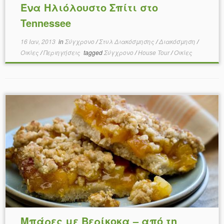
Ένα Ηλιόλουστο Σπίτι στο
Tennessee
16 Ιαν, 2013
in
Σύγχρονο
/
Στυλ Διακόσμησης
/
Διακόσμηση
/
Οικίες
/
Περιηγήσεις
tagged
Σύγχρονο
/
House Tour
/
Οικίες
Μπάρες με Βερίκοκα – από τη