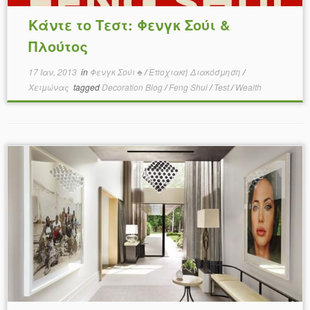
Κάντε το Τεστ: Φενγκ Σούι &
Πλούτος
17 Ιαν, 2013
in
Φενγκ Σούι ♣
/
Εποχιακή Διακόσμηση
/
Χειμώνας
tagged
Decoration Blog
/
Feng Shui
/
Test
/
Wealth