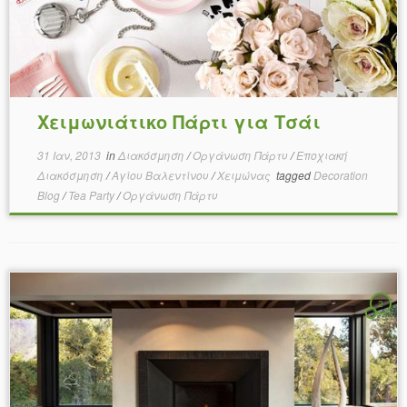
Χειμωνιάτικο Πάρτι για Τσάι
31 Ιαν, 2013
in
Διακόσμηση
/
Οργάνωση Πάρτυ
/
Εποχιακή
Διακόσμηση
/
Αγίου Βαλεντίνου
/
Χειμώνας
tagged
Decoration
Blog
/
Tea Party
/
Οργάνωση Πάρτυ
2