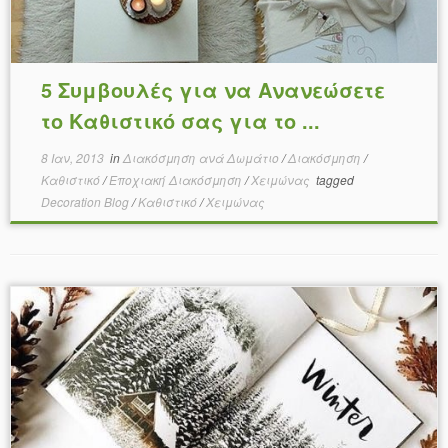
5 Συμβουλές για να Ανανεώσετε
το Καθιστικό σας για το ...
8 Ιαν, 2013
in
Διακόσμηση ανά Δωμάτιο
/
Διακόσμηση
/
Καθιστικό
/
Εποχιακή Διακόσμηση
/
Χειμώνας
tagged
Decoration Blog
/
Καθιστικό
/
Χειμώνας