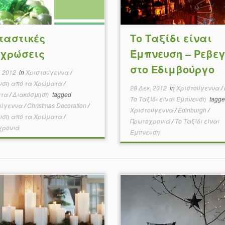
ταστικές
Το Ταξίδι είναι
χρώσεις
Έμπνευση – Ρεβεγ
στο Εδιμβούργο
, 2012
in
Χριστούγεννα
/
υση από τα Χρώματα
/
28 Δεκ, 2012
in
Χριστούγεννα
/
ατα
/
Διακόσμηση
tagged
Το Ταξίδι είναι Έμπνευση
tagge
ούγεννα
/
Christmas Decoration
/
Χριστούγεννα
/
Edinburgh
/
υση από τα Χρώματα
/
Πρωτοχρονιά
/
Το Ταξίδι είναι
χρονιά
Έμπνευση