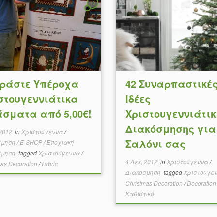
13
ράστε Υπέροχα
42 Συναρπαστικέ
στουγεννιάτικα
Ιδέες
σματα από 5,00€!
Χριστουγεννιάτικ
Διακόσμησης για
 2012
in
Χριστούγεννα
/
Σαλόνι σας
σμηση
/
E-SHOP
/
Εποχιακή
σμηση
tagged
Χριστούγεννα
/
4 Δεκ, 2012
in
Χριστούγεννα
/
mas Decoration
/
Fabric
Διακόσμηση
tagged
Χριστούγε
Christmas Decoration
/
Decoration
Καθιστικό