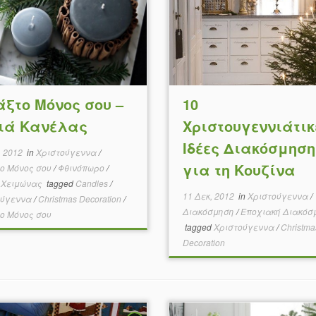
άξτο Μόνος σου –
10
ιά Κανέλας
Χριστουγεννιάτικ
Ιδέες Διακόσμηση
, 2012
in
Χριστούγεννα
/
για τη Κουζίνα
το Μόνος σου
/
Φθινόπωρο
/
/
Χειμώνας
tagged
Candles
/
11 Δεκ, 2012
in
Χριστούγεννα
/
ούγεννα
/
Christmas Decoration
/
Διακόσμηση
/
Εποχιακή Διακόσ
ο Μόνος σου
tagged
Χριστούγεννα
/
Christma
Decoration