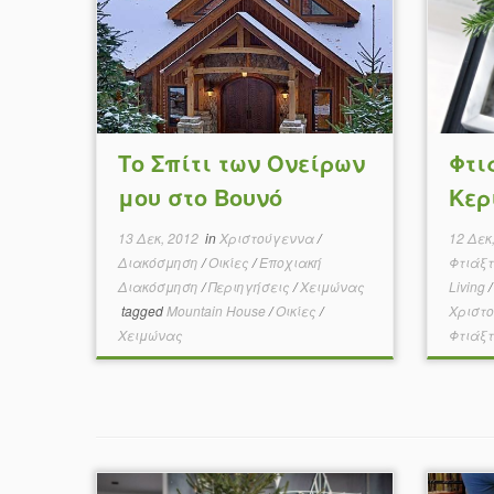
Το Σπίτι των Ονείρων
Φτι
μου στο Βουνό
Κερ
13 Δεκ, 2012
in
Χριστούγεννα
/
12 Δεκ
Διακόσμηση
/
Οικίες
/
Εποχιακή
Φτιάξ
Διακόσμηση
/
Περιηγήσεις
/
Χειμώνας
Living
tagged
Mountain House
/
Οικίες
/
Χριστ
Χειμώνας
Φτιάξτ