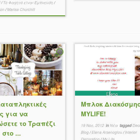
d
/
Το Φαγητό είναι Έμπνευση
/
oon
/
Marisa Churchill
1
Καταπληκτικές
Μπλοκ Διακόσμη
ες για να
MYLIFE!
ώσετε το Τραπέζι
19 Νοε, 2012
in
Νέα
tagged
Deco
στο ...
Blog
/
Elena Arsenoglou
/
Interior
Decoration
/
My Life