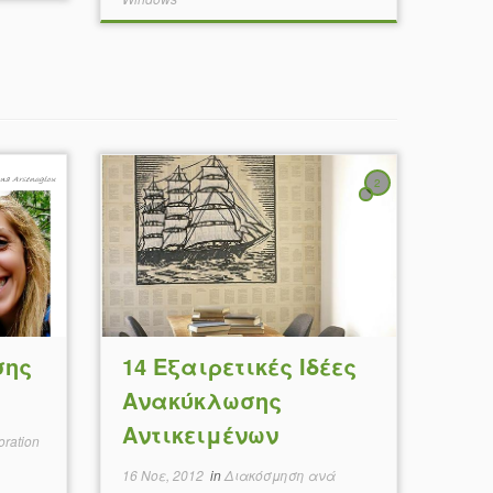
2
σης
14 Εξαιρετικές Ιδέες
Ανακύκλωσης
Αντικειμένων
ration
16 Νοε, 2012
in
Διακόσμηση ανά