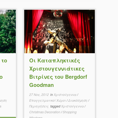
 το
Οι Καταπληκτικές
Χριστουγεννιάτικες
ο
Βιτρίνες του Bergdorf
Goodman
27 Νοε, 2012
in
Χριστούγεννα
/
μηση
Επαγγελματικοί Χώροι
/
Διακόσμηση
/
s
Περιηγήσεις
tagged
Χριστούγεννα
/
Christmas Decoration
/
Shopping
Windows