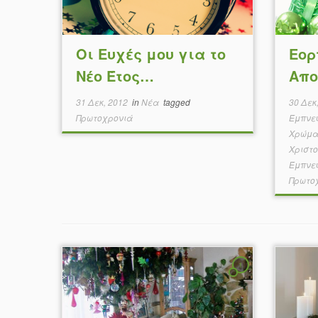
Οι Ευχές μου για το
Εορ
Νέο Έτος…
Απο
31 Δεκ, 2012
in
Νέα
tagged
30 Δεκ
Πρωτοχρονιά
Έμπνε
Χρώμ
Χριστ
Έμπνε
Πρωτο
1