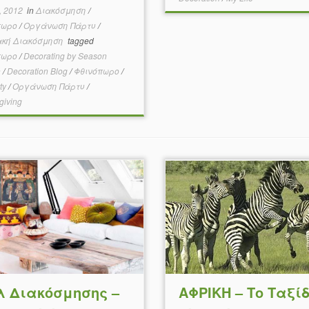
, 2012
in
Διακόσμηση
/
πωρο
/
Οργάνωση Πάρτυ
/
ακή Διακόσμηση
tagged
πωρο
/
Decorating by Season
n
/
Decoration Blog
/
Φθινόπωρο
/
rty
/
Οργάνωση Πάρτυ
/
giving
λ Διακόσμησης –
ΑΦΡΙΚΗ – Το Ταξίδ