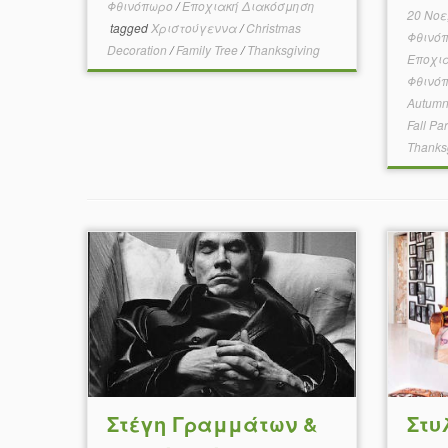
Φθινόπωρο
/
Εποχιακή Διακόσμηση
20 Νοε
tagged
Χριστούγεννα
/
Christmas
Φθινό
Decoration
/
Family Tree
/
Thanksgiving
Εποχι
Φθινό
Autum
Fall Pa
Thanks
Στέγη Γραμμάτων &
Στυ