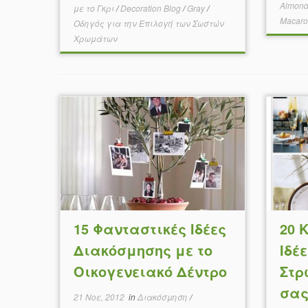
Almon
με το Γκρι
/
Decoration Blog
/
Gray
/
Macar
Οδηγός για την Επιλογή των Σωστών
Χρωμάτων
15 Φανταστικές Ιδέες
20 
Διακόσμησης με το
Ιδέ
Οικογενειακό Δέντρο
Στρ
σας 
21 Νοε, 2012
in
Διακόσμηση
/