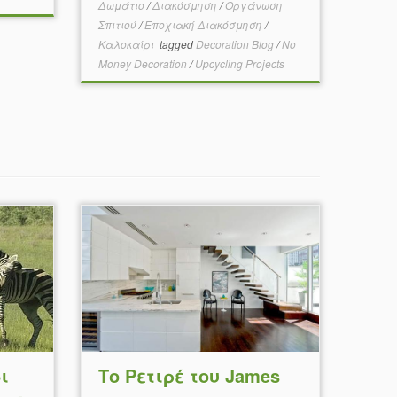
Δωμάτιο
/
Διακόσμηση
/
Οργάνωση
Σπιτιού
/
Εποχιακή Διακόσμηση
/
Καλοκαίρι
tagged
Decoration Blog
/
No
Money Decoration
/
Upcycling Projects
ι
Το Ρετιρέ του James