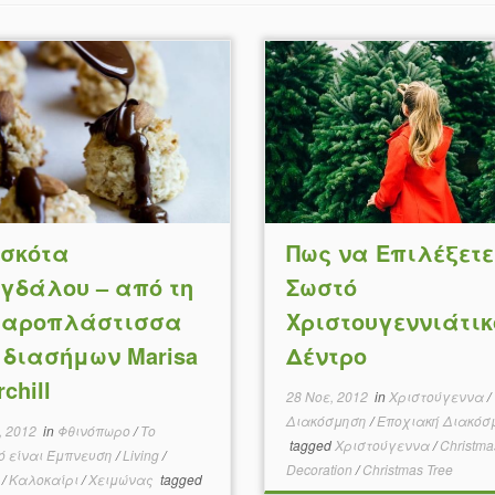
σκότα
Πως να Επιλέξετε
γδάλου – από τη
Σωστό
αροπλάστισσα
Χριστουγεννιάτικ
 διασήμων Marisa
Δέντρο
chill
28 Νοε, 2012
in
Χριστούγεννα
/
Διακόσμηση
/
Εποχιακή Διακόσ
, 2012
in
Φθινόπωρο
/
Το
tagged
Χριστούγεννα
/
Christma
ό είναι Έμπνευση
/
Living
/
Decoration
/
Christmas Tree
η
/
Καλοκαίρι
/
Χειμώνας
tagged