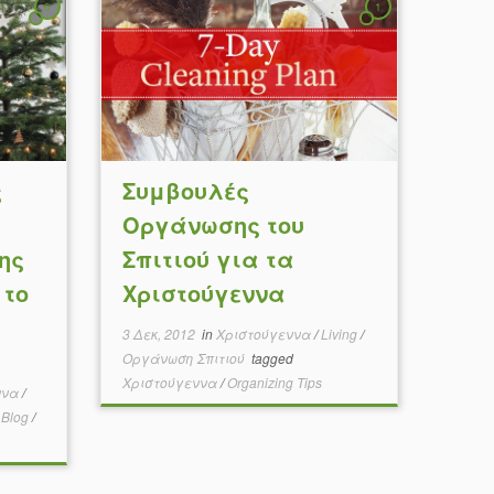
6
1
ς
Συμβουλές
Οργάνωσης του
ης
Σπιτιού για τα
 το
Χριστούγεννα
3 Δεκ, 2012
in
Χριστούγεννα
/
Living
/
Οργάνωση Σπιτιού
tagged
Χριστούγεννα
/
Organizing Tips
ννα
/
 Blog
/