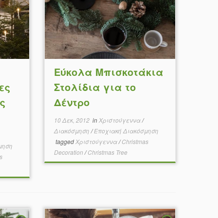
Εύκολα Μπισκοτάκια
ες
Στολίδια για το
ς
Δέντρο
10 Δεκ, 2012
in
Χριστούγεννα
/
Διακόσμηση
/
Εποχιακή Διακόσμηση
tagged
Χριστούγεννα
/
Christmas
μηση
Decoration
/
Christmas Tree
s