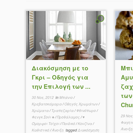
1
Διακόσμηση με το
Μπι
Γκρι – Οδηγός για
Αμυ
την Επιλογή των ...
ζαχ
των
30 Νοε, 2012
in
Μπάνιο
/
Chur
Κρεβατοκάμαρα
/
Οδηγός Χρωμάτων
/
Χρώματα
/
Τραπεζαρία
/
Φθινόπωρο
/
29 Νοε
Φενγκ Σούι ♣
/
Προθάλαμος
/
♥
Φαγητ
Όμορφοι Τοίχοι
/
Παιδικό
/
Κουζίνα
/
Άνοιξ
Καθιστικό
/
Άνοιξη
tagged
Διακόσμηση