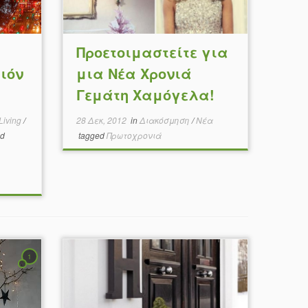
Προετοιμαστείτε για
ιόν
μια Νέα Χρονιά
Γεμάτη Χαμόγελα!
Living
/
28 Δεκ, 2012
in
Διακόσμηση
/
Νέα
d
tagged
Πρωτοχρονιά
1