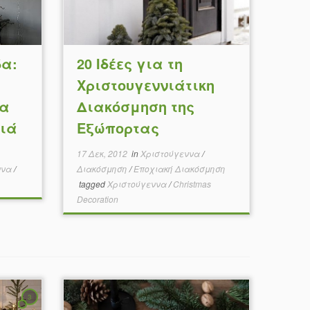
δα:
20 Ιδέες για τη
Χριστουγεννιάτικη
κα
Διακόσμηση της
ιά
Εξώπορτας
17 Δεκ, 2012
in
Χριστούγεννα
/
ννα
/
Διακόσμηση
/
Εποχιακή Διακόσμηση
tagged
Χριστούγεννα
/
Christmas
Decoration
3