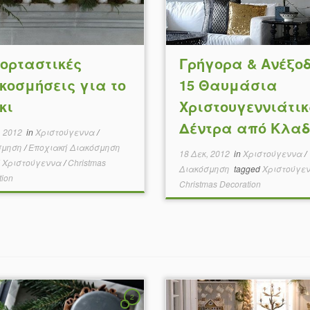
Εορταστικές
Γρήγορα & Ανέξο
κοσμήσεις για το
15 Θαυμάσια
κι
Χριστουγεννιάτι
Δέντρα από Κλαδ
, 2012
in
Χριστούγεννα
/
σμηση
/
Εποχιακή Διακόσμηση
18 Δεκ, 2012
in
Χριστούγεννα
/
d
Χριστούγεννα
/
Christmas
Διακόσμηση
tagged
Χριστούγε
tion
Christmas Decoration
2