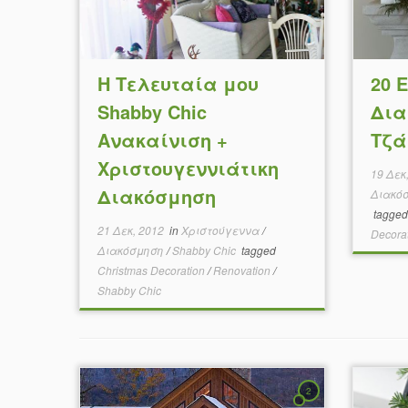
Η Τελευταία μου
20 
Shabby Chic
Δια
Ανακαίνιση +
Τζά
Χριστουγεννιάτικη
19 Δεκ
Διακόσμηση
Διακό
tagge
21 Δεκ, 2012
in
Χριστούγεννα
/
Decora
Διακόσμηση
/
Shabby Chic
tagged
Christmas Decoration
/
Renovation
/
Shabby Chic
2