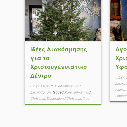
Ιδέες Διακόσμησης
Αγο
για το
Χρι
Χριστουγεννιάτικο
Υφά
Δέντρο
5 Δεκ,
Διακό
6 Δεκ, 2012
in
Χριστούγεννα
/
Διακό
Διακόσμηση
tagged
Χριστούγεννα
/
Christ
Christmas Decoration
/
Christmas Tree